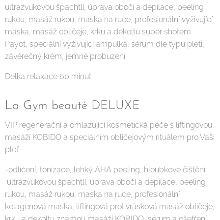
ultrazvukovou špachtlí, úprava obočí a depilace, peeling
rukou, masáž rukou, maska na ruce, profesionální vyživující
maska, masáž obličeje, krku a dekoltu super shotem
Payot, speciální vyživující ampulka, sérum dle typu pleti,
závěrečný krém, jemné probuzení
Délka relaxace 60 minut
La Gym beauté DELUXE
VIP regenerační a omlazující kosmetická péče s liftingovou
masáží KOBIDO a speciálním obličejovým rituálem pro Vaši
pleť
-odlíčení, tonizace, lehký AHA peeling, hloubkové čištění
ultrazvukovou špachtlí, úprava obočí a depilace, peeling
rukou, masáž rukou, maska na ruce, profesionální
kolagenová maska, liftingová protivrásková masáž obličeje,
krku a dekoltu známou masáží KOBIDO, sérum a ošetření