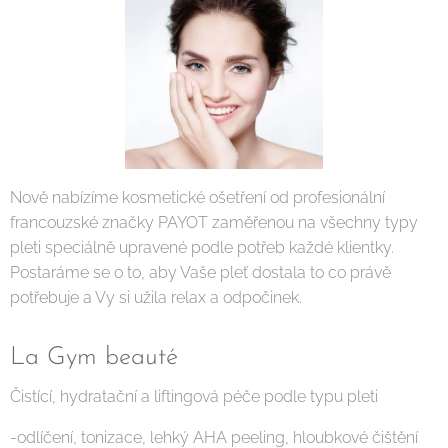
Nově nabízíme kosmetické ošetření od profesionální
francouzské značky PAYOT zaměřenou na všechny typy
pleti speciálně upravené podle potřeb každé klientky.
Postaráme se o to, aby Vaše pleť dostala to co právě
potřebuje a Vy si užila relax a odpočinek.
La Gym beauté
Čistící, hydratační a liftingová péče podle typu pleti
-odlíčení, tonizace, lehký AHA peeling, hloubkové čištění