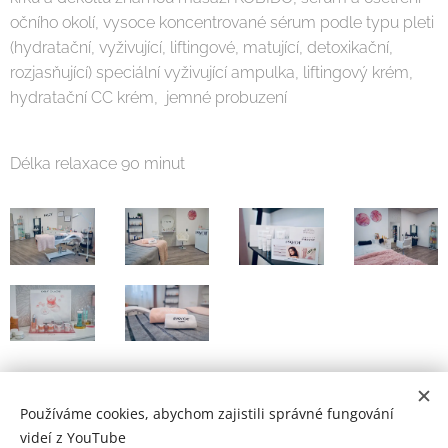
očního okolí, vysoce koncentrované sérum podle typu pleti
(hydratační, vyživující, liftingové, matující, detoxikační,
rozjasňující) speciální vyživující ampulka, liftingový krém,
hydratační CC krém, jemné probuzení
Délka relaxace 90 minut
Používáme cookies, abychom zajistili správné fungování
videí z YouTube